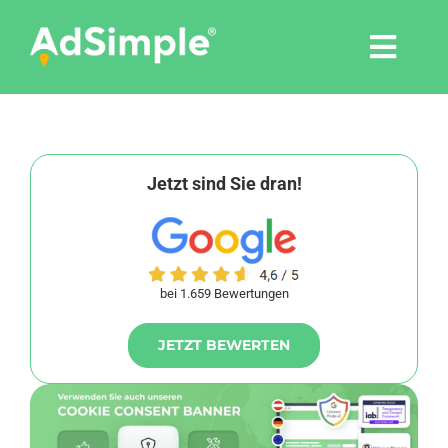
Skip
to
Togg
content
Navi
Leistungen
Tools
Jetzt sind Sie dran!
Pressemitteilungen
bei 1.659 Bewertungen
Shop
JETZT BEWERTEN
Agentur
Blog