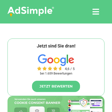
Skip
to
Togg
content
Navi
Leistungen
Tools
Jetzt sind Sie dran!
Pressemitteilungen
bei 1.659 Bewertungen
Shop
JETZT BEWERTEN
Agentur
Blog