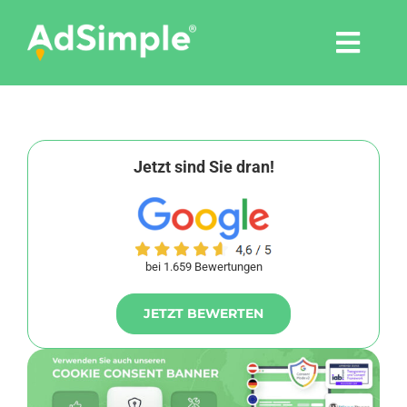
Skip
to
Togg
content
Navi
Leistungen
Tools
Jetzt sind Sie dran!
Pressemitteilungen
bei 1.659 Bewertungen
Shop
JETZT BEWERTEN
Agentur
Blog