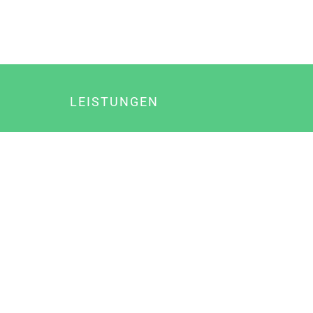
LEISTUNGEN
Online Marketing
Content Marketing
Content Marketing Abos
Content Marketing für Ärzte
Suchmaschinenoptimierung
Social Media Marketing