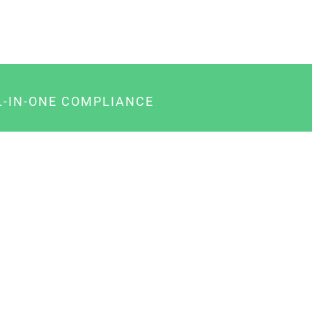
L-IN-ONE COMPLIANCE
gency-Paket für Agenturen
usiness-Paket für Unternehmer