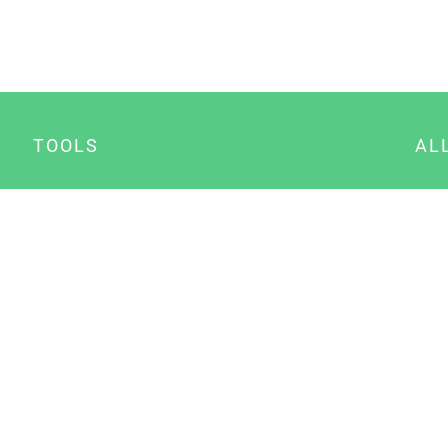
TOOLS
AL
Datenschutz Generator
A
Impressum Generator
B
Datenschutz Manager
Consent Manager
Content Marketing Manager
NewsAI WordPress Plugin