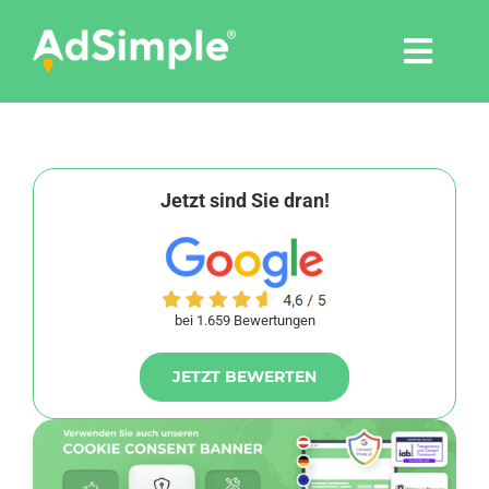
Skip
to
Togg
content
Navi
Leistungen
Tools
Jetzt sind Sie dran!
Pressemitteilungen
bei 1.659 Bewertungen
Shop
JETZT BEWERTEN
Agentur
Blog