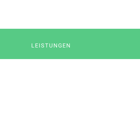
LEISTUNGEN
Online Marketing
Content Marketing
Content Marketing Abos
Content Marketing für Ärzte
Suchmaschinenoptimierung
Social Media Marketing