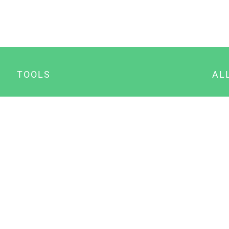
TOOLS
AL
Datenschutz Generator
A
Impressum Generator
B
Datenschutz Manager
Consent Manager
Content Marketing Manager
NewsAI WordPress Plugin