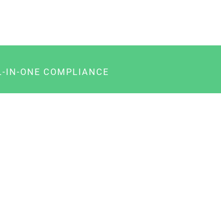
L-IN-ONE COMPLIANCE
gency-Paket für Agenturen
usiness-Paket für Unternehmer