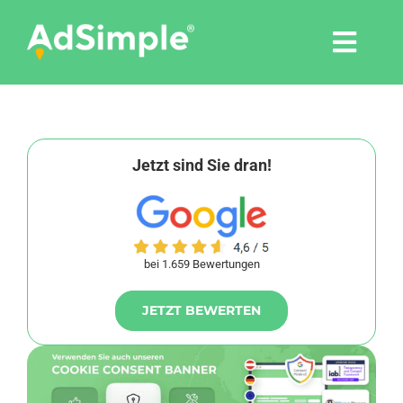
Skip
to
Togg
content
Navi
Leistungen
Tools
Jetzt sind Sie dran!
Pressemitteilungen
bei 1.659 Bewertungen
Shop
JETZT BEWERTEN
Agentur
Blog