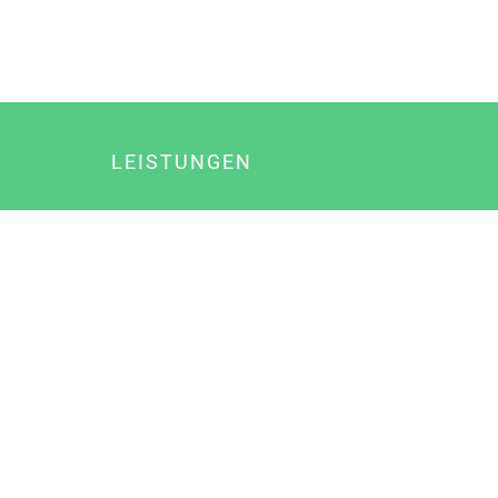
LEISTUNGEN
Online Marketing
Content Marketing
Content Marketing Abos
Content Marketing für Ärzte
Suchmaschinenoptimierung
Social Media Marketing