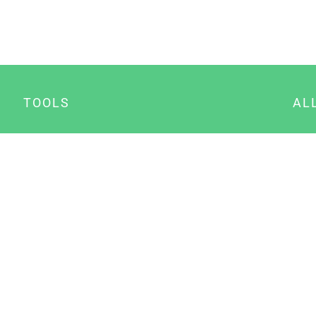
TOOLS
AL
Datenschutz Generator
A
Impressum Generator
B
Datenschutz Manager
Consent Manager
Content Marketing Manager
NewsAI WordPress Plugin