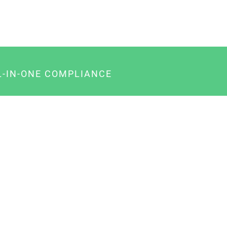
L-IN-ONE COMPLIANCE
gency-Paket für Agenturen
usiness-Paket für Unternehmer