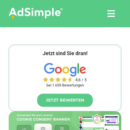
Skip
to
Togg
content
Navi
Leistungen
Tools
Jetzt sind Sie dran!
Pressemitteilungen
bei 1.659 Bewertungen
Shop
JETZT BEWERTEN
Agentur
Blog