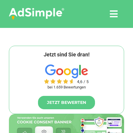
Skip
to
Togg
content
Navi
Leistungen
Tools
Jetzt sind Sie dran!
Pressemitteilungen
bei 1.659 Bewertungen
Shop
JETZT BEWERTEN
Agentur
Blog