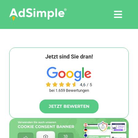
Skip
to
Togg
content
Navi
Leistungen
Tools
Jetzt sind Sie dran!
Pressemitteilungen
bei 1.659 Bewertungen
Shop
JETZT BEWERTEN
Agentur
Blog