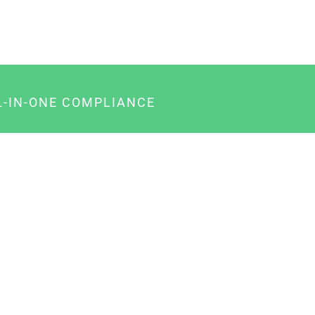
L-IN-ONE COMPLIANCE
gency-Paket für Agenturen
usiness-Paket für Unternehmer