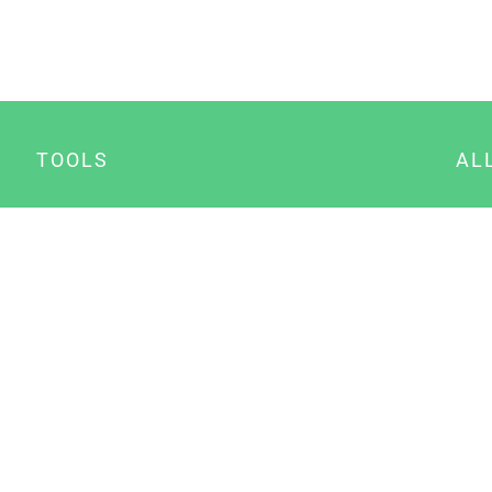
TOOLS
AL
Datenschutz Generator
A
Impressum Generator
B
Datenschutz Manager
Consent Manager
Content Marketing Manager
NewsAI WordPress Plugin