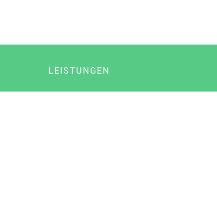
LEISTUNGEN
Online Marketing
Content Marketing
Content Marketing Abos
Content Marketing für Ärzte
Suchmaschinenoptimierung
Social Media Marketing