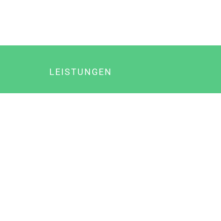
LEISTUNGEN
Online Marketing
Content Marketing
Content Marketing Abos
Content Marketing für Ärzte
Suchmaschinenoptimierung
Social Media Marketing