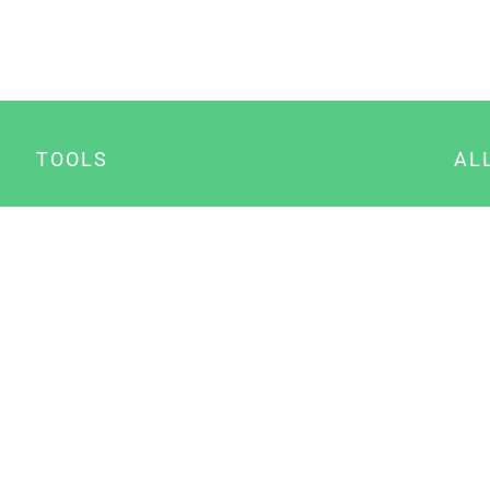
TOOLS
AL
Datenschutz Generator
A
Impressum Generator
B
Datenschutz Manager
Consent Manager
Content Marketing Manager
NewsAI WordPress Plugin