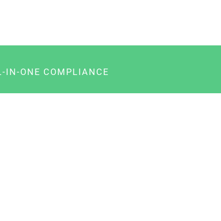
L-IN-ONE COMPLIANCE
gency-Paket für Agenturen
usiness-Paket für Unternehmer