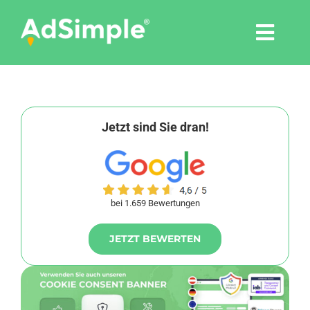
Skip
to
Togg
content
Navi
Leistungen
Tools
Jetzt sind Sie dran!
Pressemitteilungen
bei 1.659 Bewertungen
Shop
JETZT BEWERTEN
Agentur
Blog