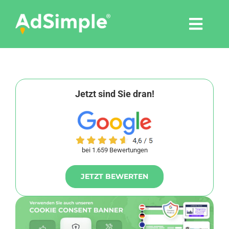
Skip
to
Togg
content
Navi
Leistungen
Tools
Jetzt sind Sie dran!
Pressemitteilungen
bei 1.659 Bewertungen
Shop
JETZT BEWERTEN
Agentur
Blog