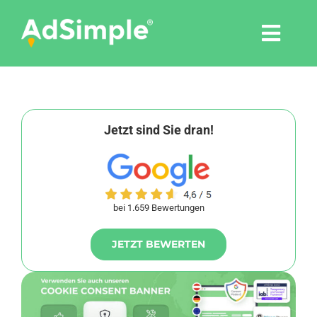
Skip
to
Togg
content
Navi
Leistungen
Tools
Jetzt sind Sie dran!
Pressemitteilungen
bei 1.659 Bewertungen
Shop
JETZT BEWERTEN
Agentur
Blog