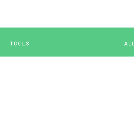
TOOLS
AL
Datenschutz Generator
A
Impressum Generator
B
Datenschutz Manager
Consent Manager
Content Marketing Manager
NewsAI WordPress Plugin