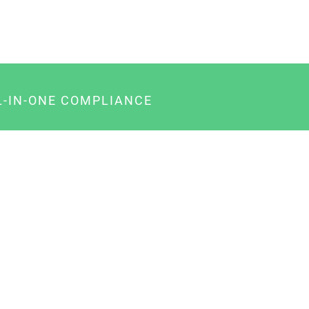
L-IN-ONE COMPLIANCE
gency-Paket für Agenturen
usiness-Paket für Unternehmer