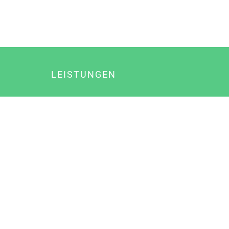
LEISTUNGEN
Online Marketing
Content Marketing
Content Marketing Abos
Content Marketing für Ärzte
Suchmaschinenoptimierung
Social Media Marketing