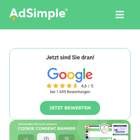
Skip
to
Togg
content
Navi
Leistungen
Tools
Jetzt sind Sie dran!
Pressemitteilungen
bei 1.659 Bewertungen
Shop
JETZT BEWERTEN
Agentur
Blog