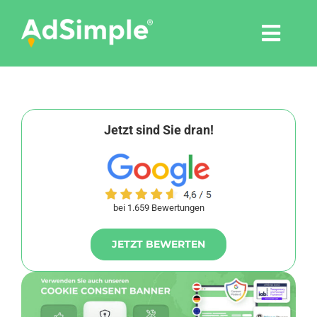
Skip
to
Togg
content
Navi
Leistungen
Tools
Jetzt sind Sie dran!
Pressemitteilungen
bei 1.659 Bewertungen
Shop
JETZT BEWERTEN
Agentur
Blog