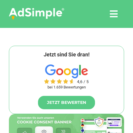
Skip
to
Togg
content
Navi
Leistungen
Tools
Jetzt sind Sie dran!
Pressemitteilungen
bei 1.659 Bewertungen
Shop
JETZT BEWERTEN
Agentur
Blog