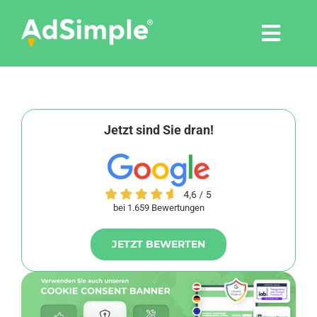
Skip
to
Togg
content
Navi
Leistungen
Tools
Jetzt sind Sie dran!
Pressemitteilungen
bei 1.659 Bewertungen
Shop
JETZT BEWERTEN
Agentur
Blog