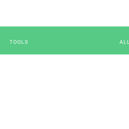
TOOLS
AL
Datenschutz Generator
A
Impressum Generator
B
Datenschutz Manager
Consent Manager
Content Marketing Manager
NewsAI WordPress Plugin