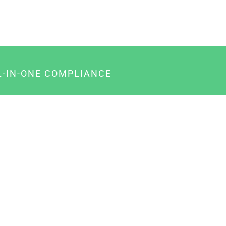
L-IN-ONE COMPLIANCE
gency-Paket für Agenturen
usiness-Paket für Unternehmer