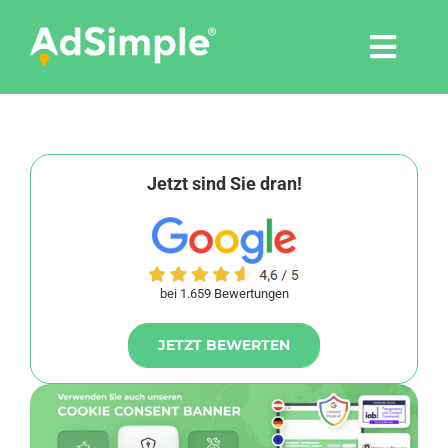
Skip
to
Togg
content
Navi
Leistungen
Tools
Jetzt sind Sie dran!
Pressemitteilungen
bei 1.659 Bewertungen
Shop
JETZT BEWERTEN
Agentur
Blog