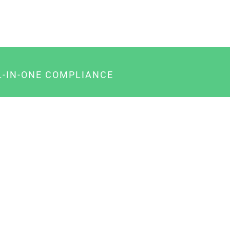
L-IN-ONE COMPLIANCE
gency-Paket für Agenturen
usiness-Paket für Unternehmer