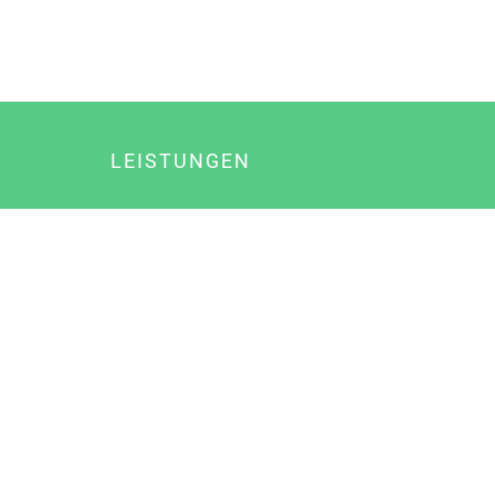
LEISTUNGEN
Online Marketing
Content Marketing
Content Marketing Abos
Content Marketing für Ärzte
Suchmaschinenoptimierung
Social Media Marketing