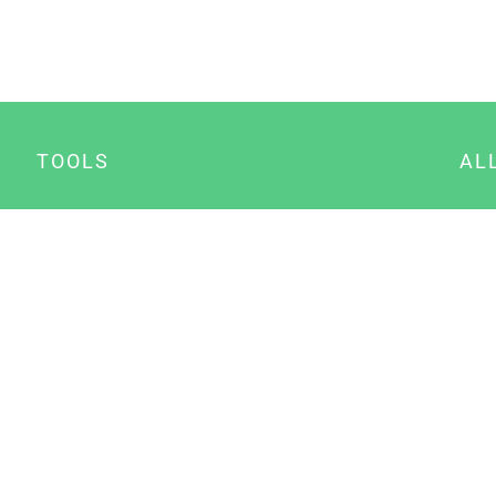
TOOLS
AL
Datenschutz Generator
A
Impressum Generator
B
Datenschutz Manager
Consent Manager
Content Marketing Manager
NewsAI WordPress Plugin