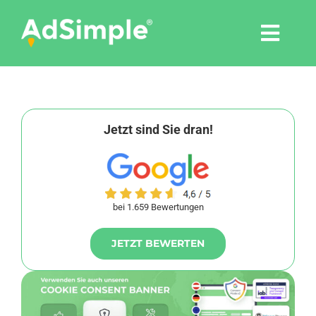
Skip
to
Togg
content
Navi
Leistungen
Tools
Jetzt sind Sie dran!
Pressemitteilungen
bei 1.659 Bewertungen
Shop
JETZT BEWERTEN
Agentur
Blog