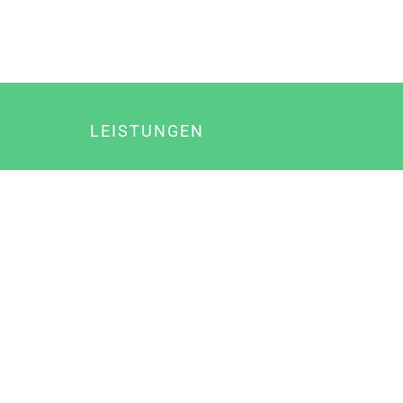
LEISTUNGEN
Online Marketing
Content Marketing
Content Marketing Abos
Content Marketing für Ärzte
Suchmaschinenoptimierung
Social Media Marketing