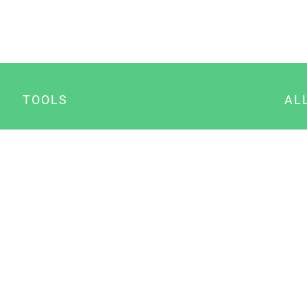
TOOLS
AL
Datenschutz Generator
A
Impressum Generator
B
Datenschutz Manager
Consent Manager
Content Marketing Manager
NewsAI WordPress Plugin