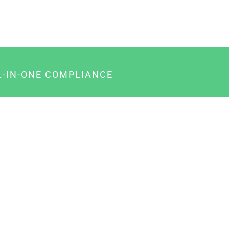
L-IN-ONE COMPLIANCE
gency-Paket für Agenturen
usiness-Paket für Unternehmer