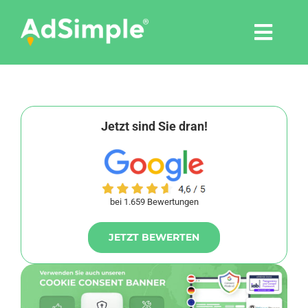
Skip
to
Togg
content
Navi
Leistungen
Tools
Jetzt sind Sie dran!
Pressemitteilungen
bei 1.659 Bewertungen
Shop
JETZT BEWERTEN
Agentur
Blog