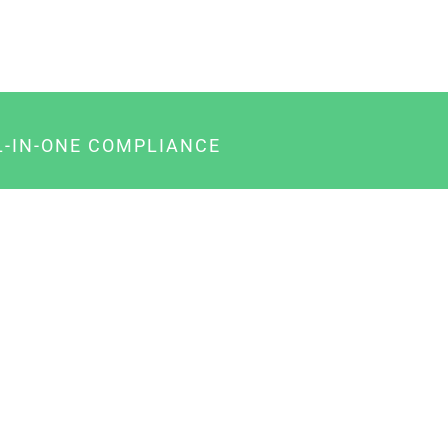
L-IN-ONE COMPLIANCE
gency-Paket für Agenturen
usiness-Paket für Unternehmer