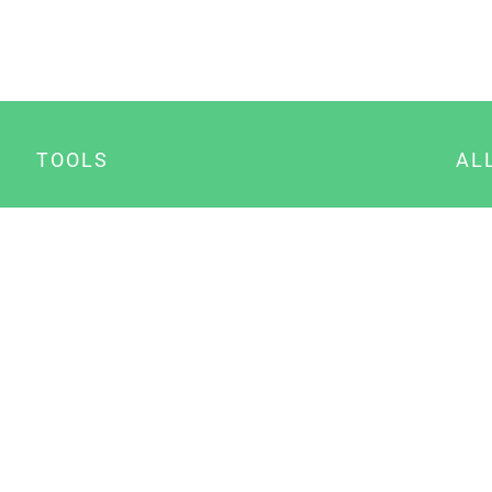
TOOLS
AL
Datenschutz Generator
A
Impressum Generator
B
Datenschutz Manager
Consent Manager
Content Marketing Manager
NewsAI WordPress Plugin