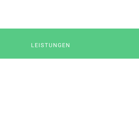
LEISTUNGEN
Online Marketing
Content Marketing
Content Marketing Abos
Content Marketing für Ärzte
Suchmaschinenoptimierung
Social Media Marketing