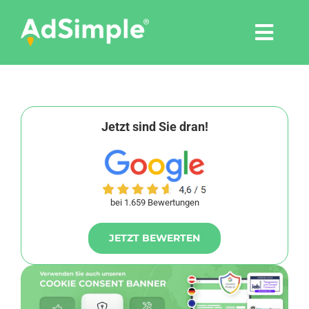
Skip
to
Togg
content
Navi
Leistungen
Tools
Jetzt sind Sie dran!
Pressemitteilungen
bei 1.659 Bewertungen
Shop
JETZT BEWERTEN
Agentur
Blog