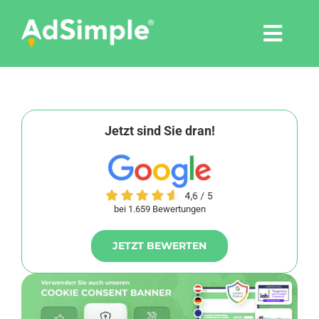
Skip
to
Togg
content
Navi
Leistungen
Tools
Jetzt sind Sie dran!
Pressemitteilungen
bei 1.659 Bewertungen
Shop
JETZT BEWERTEN
Agentur
Blog