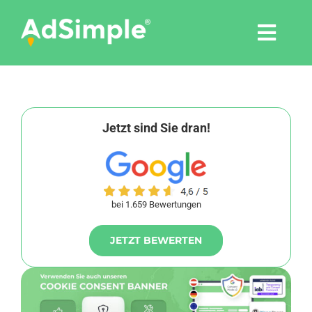
Skip
to
Togg
content
Navi
Leistungen
Tools
Jetzt sind Sie dran!
Pressemitteilungen
bei 1.659 Bewertungen
Shop
JETZT BEWERTEN
Agentur
Blog