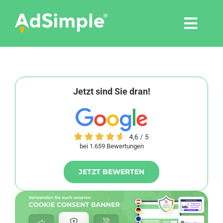
Skip
to
Togg
content
Navi
Leistungen
Tools
Jetzt sind Sie dran!
Pressemitteilungen
bei 1.659 Bewertungen
Shop
JETZT BEWERTEN
Agentur
Blog