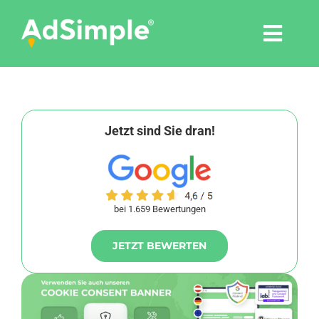
Skip
to
Togg
content
Navi
Leistungen
Tools
Jetzt sind Sie dran!
Pressemitteilungen
bei 1.659 Bewertungen
Shop
JETZT BEWERTEN
Agentur
Blog