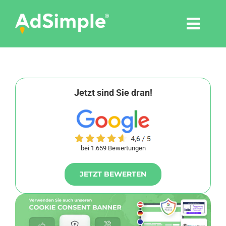
Skip
to
Togg
content
Navi
Leistungen
Tools
Jetzt sind Sie dran!
Pressemitteilungen
bei 1.659 Bewertungen
Shop
JETZT BEWERTEN
Agentur
Blog