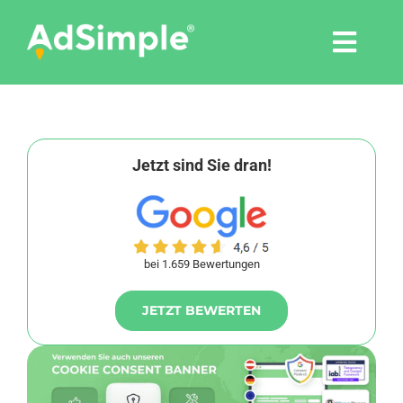
Skip
to
Togg
content
Navi
Leistungen
Tools
Jetzt sind Sie dran!
Pressemitteilungen
bei 1.659 Bewertungen
Shop
JETZT BEWERTEN
Agentur
Blog