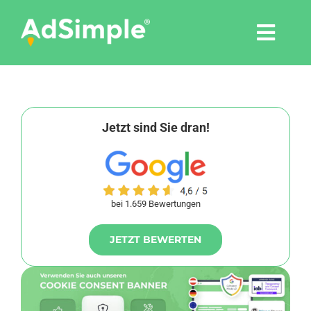
Skip
to
Togg
content
Navi
Leistungen
Tools
Jetzt sind Sie dran!
Pressemitteilungen
bei 1.659 Bewertungen
Shop
JETZT BEWERTEN
Agentur
Blog