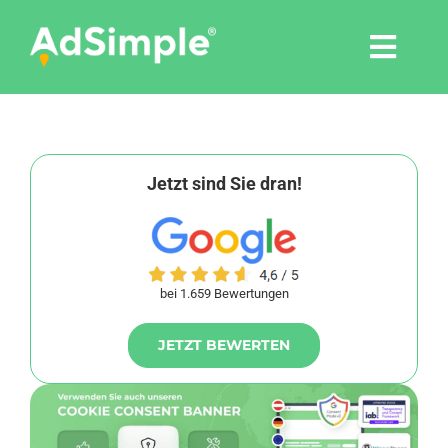
Skip
to
Togg
content
Navi
Leistungen
Tools
Jetzt sind Sie dran!
Pressemitteilungen
bei 1.659 Bewertungen
Shop
JETZT BEWERTEN
Agentur
Blog