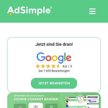
Skip
to
Togg
content
Navi
Leistungen
Tools
Jetzt sind Sie dran!
Pressemitteilungen
bei 1.659 Bewertungen
Shop
JETZT BEWERTEN
Agentur
Blog