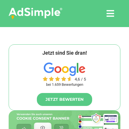
Skip
to
Togg
content
Navi
Leistungen
Tools
Jetzt sind Sie dran!
Pressemitteilungen
bei 1.659 Bewertungen
Shop
JETZT BEWERTEN
Agentur
Blog