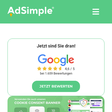
Skip
to
Togg
content
Navi
Leistungen
Tools
Jetzt sind Sie dran!
Pressemitteilungen
bei 1.659 Bewertungen
Shop
JETZT BEWERTEN
Agentur
Blog