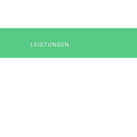
LEISTUNGEN
Online Marketing
Content Marketing
Content Marketing Abos
Content Marketing für Ärzte
Suchmaschinenoptimierung
Social Media Marketing