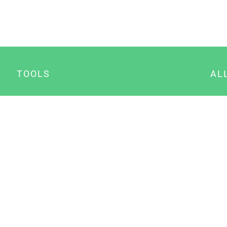
TOOLS
AL
Datenschutz Generator
A
Impressum Generator
B
Datenschutz Manager
Consent Manager
Content Marketing Manager
NewsAI WordPress Plugin