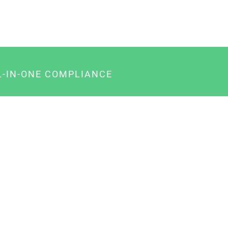
L-IN-ONE COMPLIANCE
gency-Paket für Agenturen
usiness-Paket für Unternehmer