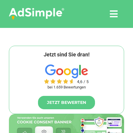
Skip
to
Togg
content
Navi
Leistungen
Tools
Jetzt sind Sie dran!
Pressemitteilungen
bei 1.659 Bewertungen
Shop
JETZT BEWERTEN
Agentur
Blog