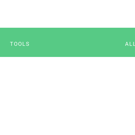
TOOLS
AL
Datenschutz Generator
A
Impressum Generator
B
Datenschutz Manager
Consent Manager
Content Marketing Manager
NewsAI WordPress Plugin