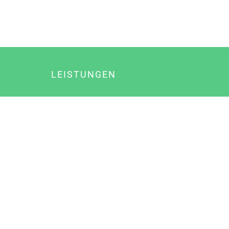
LEISTUNGEN
Online Marketing
Content Marketing
Content Marketing Abos
Content Marketing für Ärzte
Suchmaschinenoptimierung
Social Media Marketing