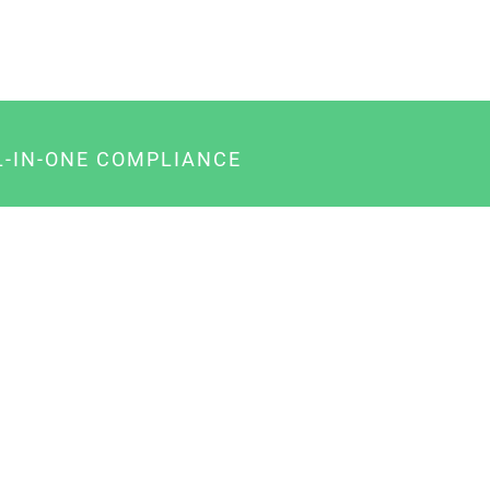
L-IN-ONE COMPLIANCE
gency-Paket für Agenturen
usiness-Paket für Unternehmer