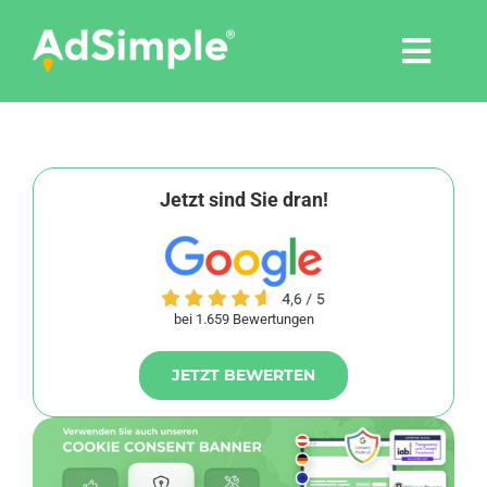
Skip
to
Togg
content
Navi
Leistungen
Tools
Jetzt sind Sie dran!
Pressemitteilungen
bei 1.659 Bewertungen
Shop
JETZT BEWERTEN
Agentur
Blog