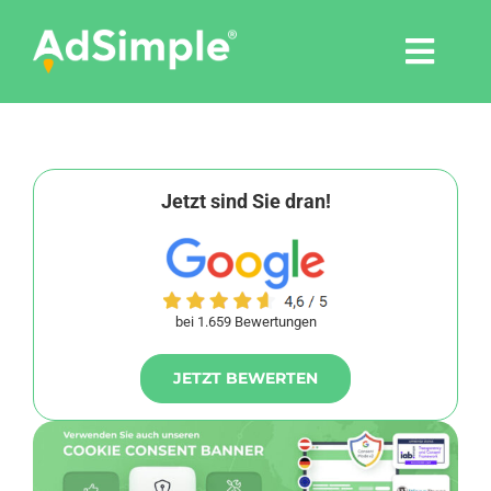
Skip
to
Togg
content
Navi
Leistungen
Tools
Jetzt sind Sie dran!
Pressemitteilungen
bei 1.659 Bewertungen
Shop
JETZT BEWERTEN
Agentur
Blog