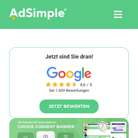
Skip
to
Togg
content
Navi
Leistungen
Tools
Jetzt sind Sie dran!
Pressemitteilungen
bei 1.659 Bewertungen
Shop
JETZT BEWERTEN
Agentur
Blog