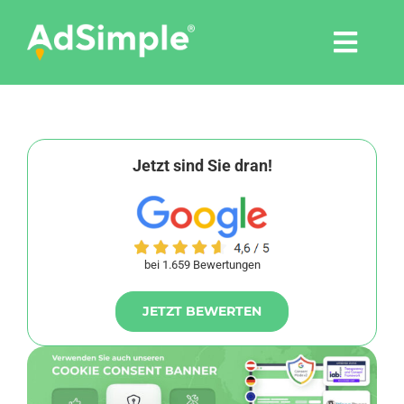
Skip
to
Togg
content
Navi
Leistungen
Tools
Jetzt sind Sie dran!
Pressemitteilungen
bei 1.659 Bewertungen
Shop
JETZT BEWERTEN
Agentur
Blog