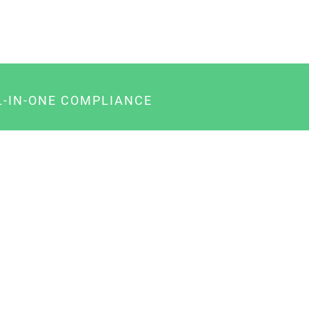
L-IN-ONE COMPLIANCE
gency-Paket für Agenturen
usiness-Paket für Unternehmer