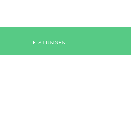
LEISTUNGEN
Online Marketing
Content Marketing
Content Marketing Abos
Content Marketing für Ärzte
Suchmaschinenoptimierung
Social Media Marketing