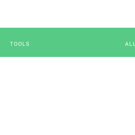
TOOLS
AL
Datenschutz Generator
A
Impressum Generator
B
Datenschutz Manager
Consent Manager
Content Marketing Manager
NewsAI WordPress Plugin