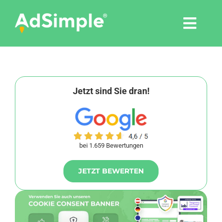
Skip
to
Togg
content
Navi
Leistungen
Tools
Jetzt sind Sie dran!
Pressemitteilungen
bei 1.659 Bewertungen
Shop
JETZT BEWERTEN
Agentur
Blog