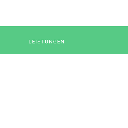
LEISTUNGEN
Online Marketing
Content Marketing
Content Marketing Abos
Content Marketing für Ärzte
Suchmaschinenoptimierung
Social Media Marketing