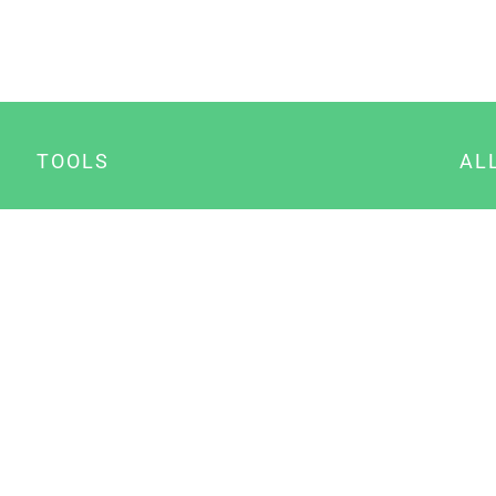
TOOLS
AL
Datenschutz Generator
A
Impressum Generator
B
Datenschutz Manager
Consent Manager
Content Marketing Manager
NewsAI WordPress Plugin