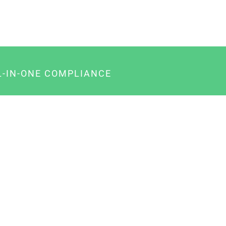
L-IN-ONE COMPLIANCE
gency-Paket für Agenturen
usiness-Paket für Unternehmer